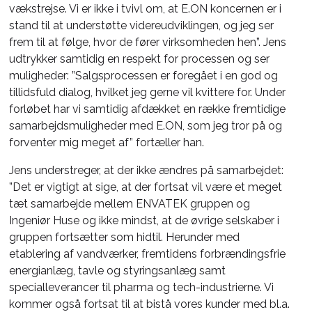
vækstrejse. Vi er ikke i tvivl om, at E.ON koncernen er i
stand til at understøtte videreudviklingen, og jeg ser
frem til at følge, hvor de fører virksomheden hen”. Jens
udtrykker samtidig en respekt for processen og ser
muligheder: ”Salgsprocessen er foregået i en god og
tillidsfuld dialog, hvilket jeg gerne vil kvittere for. Under
forløbet har vi samtidig afdækket en række fremtidige
samarbejdsmuligheder med E.ON, som jeg tror på og
forventer mig meget af” fortæller han.
Jens understreger, at der ikke ændres på samarbejdet:
”Det er vigtigt at sige, at der fortsat vil være et meget
tæt samarbejde mellem ENVATEK gruppen og
Ingeniør Huse og ikke mindst, at de øvrige selskaber i
gruppen fortsætter som hidtil. Herunder med
etablering af vandværker, fremtidens forbrændingsfrie
energianlæg, tavle og styringsanlæg samt
specialleverancer til pharma og tech-industrierne. Vi
kommer også fortsat til at bistå vores kunder med bl.a.