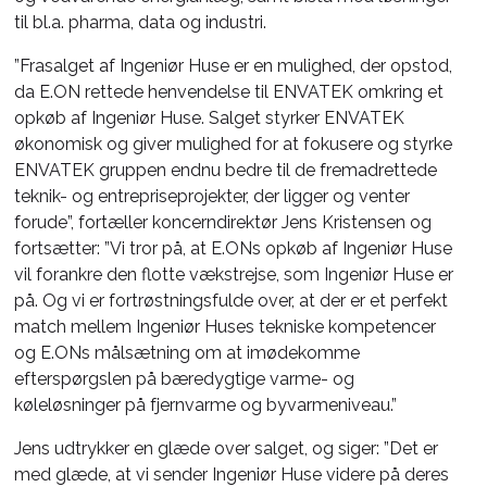
til bl.a. pharma, data og industri.
”Frasalget af Ingeniør Huse er en mulighed, der opstod,
da E.ON rettede henvendelse til ENVATEK omkring et
opkøb af Ingeniør Huse. Salget styrker ENVATEK
økonomisk og giver mulighed for at fokusere og styrke
ENVATEK gruppen endnu bedre til de fremadrettede
teknik- og entrepriseprojekter, der ligger og venter
forude”, fortæller koncerndirektør Jens Kristensen og
fortsætter: ”Vi tror på, at E.ONs opkøb af Ingeniør Huse
vil forankre den flotte vækstrejse, som Ingeniør Huse er
på. Og vi er fortrøstningsfulde over, at der er et perfekt
match mellem Ingeniør Huses tekniske kompetencer
og E.ONs målsætning om at imødekomme
efterspørgslen på bæredygtige varme- og
køleløsninger på fjernvarme og byvarmeniveau.”
Jens udtrykker en glæde over salget, og siger: ”Det er
med glæde, at vi sender Ingeniør Huse videre på deres