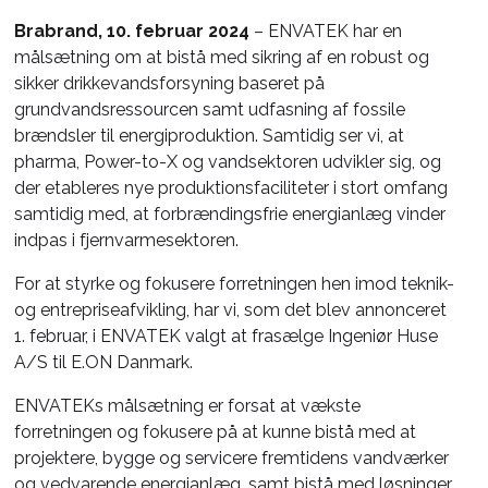
Brabrand, 10. februar 2024
– ENVATEK har en
målsætning om at bistå med sikring af en robust og
sikker drikkevandsforsyning baseret på
grundvandsressourcen samt udfasning af fossile
brændsler til energiproduktion. Samtidig ser vi, at
pharma, Power-to-X og vandsektoren udvikler sig, og
der etableres nye produktionsfaciliteter i stort omfang
samtidig med, at forbrændingsfrie energianlæg vinder
indpas i fjernvarmesektoren.
For at styrke og fokusere forretningen hen imod teknik-
og entrepriseafvikling, har vi, som det blev annonceret
1. februar, i ENVATEK valgt at frasælge Ingeniør Huse
A/S til E.ON Danmark.
ENVATEKs målsætning er forsat at vækste
forretningen og fokusere på at kunne bistå med at
projektere, bygge og servicere fremtidens vandværker
og vedvarende energianlæg, samt bistå med løsninger