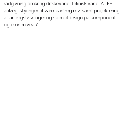
rådgivning omkring drikkevand, teknisk vand, ATES
anlæg, styringer til varmeanlæg mv. samt projektering
af anlægsløsninger og specialdesign på komponent-
og emneniveau”.
Som eksempler på styrkelsen og videreudviklingen af
ENVATEK fortæller han: ”For at styrke og forberede os
på fremtidens leverancer, er vi i gang med at flytte
SKATEK ind i et nyt, tidssvarende og større domicil i
Skive, da antallet af medarbejdere efterhånden er
vokset og forventes at vokse i årene fremover. Vi
ønsker også at understøtte væksten hos AVOS og
AVOS-Onsite i Kalundborg, der foruden deres
kompetencer indenfor specialemneproduktion og
montageopgaver, i fremtiden også ser frem mod at
bistå ENVATEK gruppen med produktion og montage
ind i vores store energi- og vandprojekter på tværs af
Danmark.” Og Jens fortsætter: ”Vi ser også ind i en
stigende specialisering indenfor vandbehandling i Vand